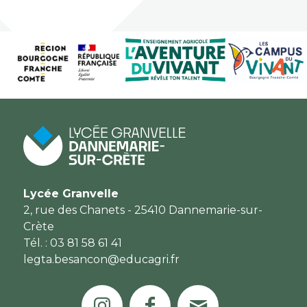
Lycée Granvelle
2, rue des Chanets - 25410 Dannemarie-sur-
Crète
Tél. : 03 81 58 61 41
legta.besancon@educagri.fr