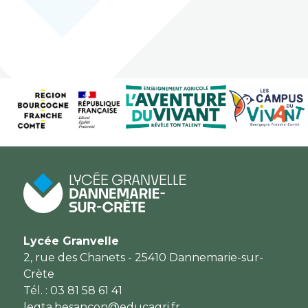
Lycée Granvelle
2, rue des Chanets - 25410 Dannemarie-sur-
Crète
Tél. : 03 81 58 61 41
legta.besancon@educagri.fr