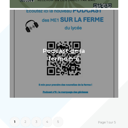
Podcast de la
ferme n°6
1
2
3
4
5
Page 1 sur 5