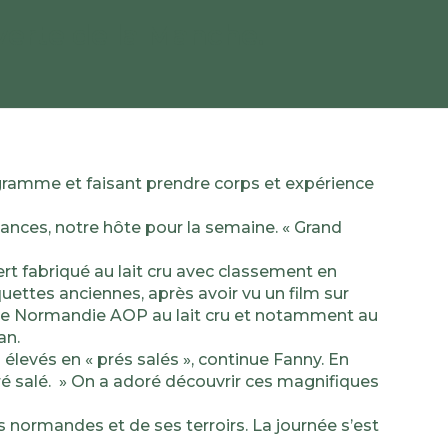
uverte de la Manche.
programme et faisant prendre corps et expérience
ances, notre hôte pour la semaine. « Grand
rt fabriqué au lait cru avec classement en
uettes anciennes, après avoir vu un film sur
rt de Normandie AOP au lait cru et notamment au
an.
levés en « prés salés », continue Fanny. En
ré salé. » On a adoré découvrir ces magnifiques
es normandes et de ses terroirs. La journée s’est