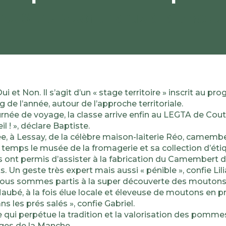
res STAV 2 sont partis à la déco
i et Non. Il s’agit d’un « stage territoire » inscrit au 
de l’année, autour de l’approche territoriale.
rnée de voyage, la classe arrive enfin au LEGTA de Cout
l ! », déclare Baptiste.
e, à Lessay, de la célèbre maison-laiterie Réo, camembe
temps le musée de la fromagerie et sa collection d’étiq
 nous ont permis d’assister à la fabrication du Camembe
Un geste très expert mais aussi « pénible », confie Lili
 nous sommes partis à la super découverte des moutons é
Maubé, à la fois élue locale et éleveuse de moutons en p
 les prés salés », confie Gabriel.
le qui perpétue la tradition et la valorisation des pomm
ges de la Manche.