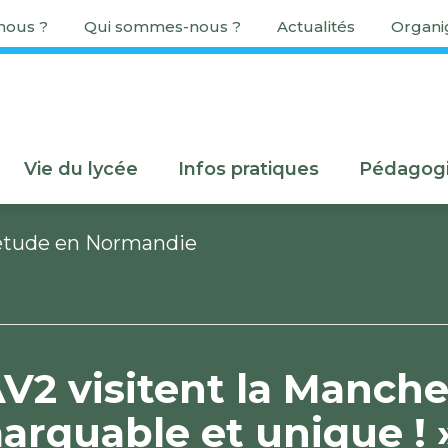
ous ?
Qui sommes-nous ?
Actualités
Organ
Vie du lycée
Infos pratiques
Pédagog
étude en Normandie
V2 visitent la Manch
marquable et unique ! 