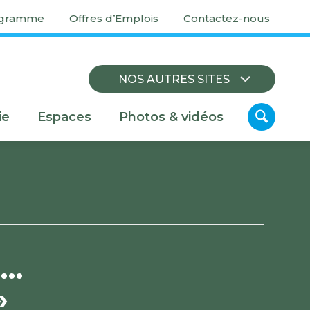
igramme
Offres d’Emplois
Contactez-nous
NOS AUTRES SITES
ie
Espaces
Photos & vidéos
e…
»