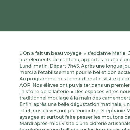
Du 18 au 22 mai, les premiè
« On a fait un beau voyage » s’exclame Marie. Ou
aux éléments de contenu, apportés tout au long 
Lundi matin. Départ 7h45. Après une longue jou
merci à l’établissement pour le bel et bon accuei
Au programme, dès le mardi matin, visite guidé
AOP. Nos élèves ont pu visiter dans un premier 
l’histoire de la laiterie. « Des espaces vitrés
traditionnel moulage à la main des camemberts. 
Enfin, après une belle dégustation matinale, «
effet, nos élèves ont pu rencontrer Stéphanie 
aysages et surtout faire passer les moutons dans
Mardi après-midi, visite d’une cidrerie artisana
terminée par une ballade sur les immenses pla