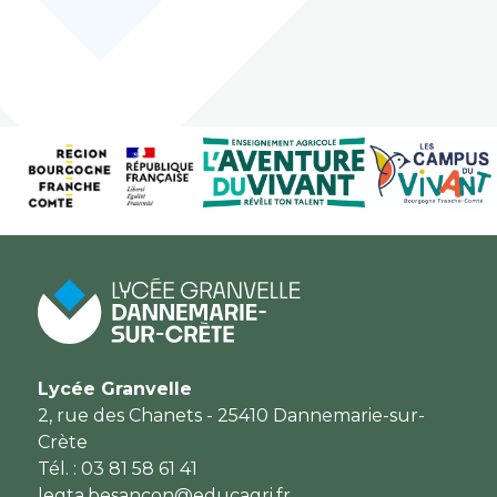
Lycée Granvelle
2, rue des Chanets - 25410 Dannemarie-sur-
Crète
Tél. : 03 81 58 61 41
legta.besancon@educagri.fr